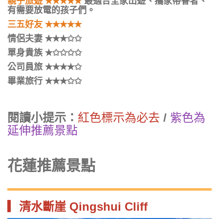
親子旅遊 ✭✭✭✭✭
最適合全家出遊、攜家帶眷者、
有需要放電的孩子們。
三五好友 ✭✭✭✭✭
情侶夫妻 ✭✭✭✩✩
單身貴族 ✭✩✩✩✩
公司員旅 ✭✭✭✭✩
畢業旅行 ✭✭✭✩✩
閱讀小提示：
紅色標示為必去
/
紫色為
延伸推薦景點
花蓮推薦景點
▎清水斷崖 Qingshui Cliff