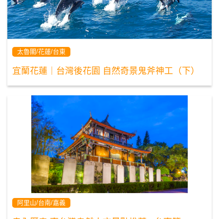
太魯閣/花蓮/台東
宜蘭花蓮｜台灣後花園 自然奇景鬼斧神工（下）
阿里山/台南/嘉義