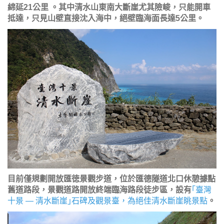
綿延21公里 。其中清水山東南大斷崖尤其險峻，只能開車
抵達，只見山壁直接沈入海中，絕壁臨海面長達5公里。
目前僅規劃開放匯徳景觀步道，位於匯德隧道北口休憩據點
舊道路段，景觀道路開放終端臨海路段徒步區，設有
｢臺灣
十景 — 清水斷崖｣石碑及觀景臺，為絕佳清水斷崖眺景點
。