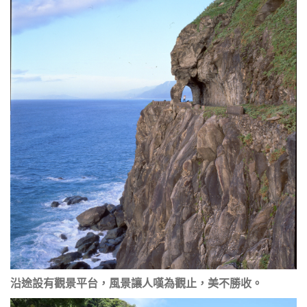
沿途設有觀景平台，風景讓人嘆為觀止，美不勝收。