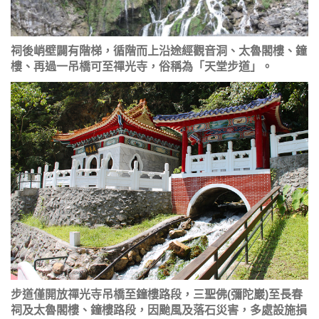
祠後峭壁闢有階梯，循階而上沿途經觀音洞、太魯閣樓、鐘
樓、再過一吊橋可至禪光寺，俗稱為「天堂步道」。
步道僅開放禪光寺吊橋至鐘樓路段，三聖佛(彌陀巖)至長春
祠及太魯閣樓、鐘樓路段，因颱風及落石災害，多處設施損