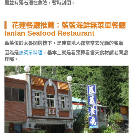
毀並有落石潛在危險，暫時封閉。
▎花蓮餐廳推薦：藍藍海鮮無菜單餐廳
lanlan Seafood Restaurant
藍藍位於太魯閣牌樓下，是連當地人都常常去光顧的餐廳
因為是
無菜單料理
，基本上就是看預算看當天食材請老闆處
理囉。