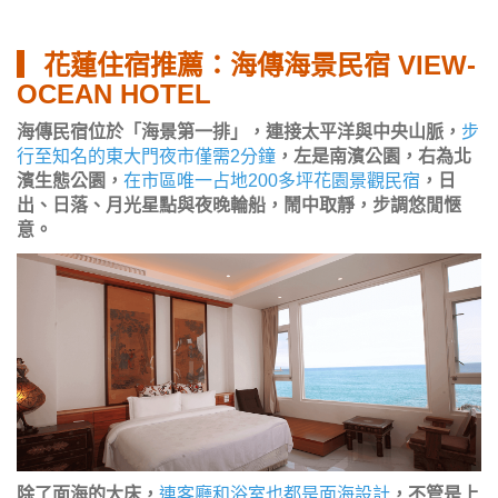
▎花蓮住宿推薦：海傳海景民宿 VIEW-
OCEAN HOTEL
海傳民宿位於「海景第一排」，連接太平洋與中央山脈，
步
行至知名的東大門夜市僅需2分鐘
，左是南濱公園，右為北
濱生態公園，
在市區唯一占地200多坪花園景觀民宿
，日
出、日落、月光星點與夜晚輪船，鬧中取靜，步調悠閒愜
意。
除了面海的大床，
連客廳和浴室也都是面海設計
，不管是上