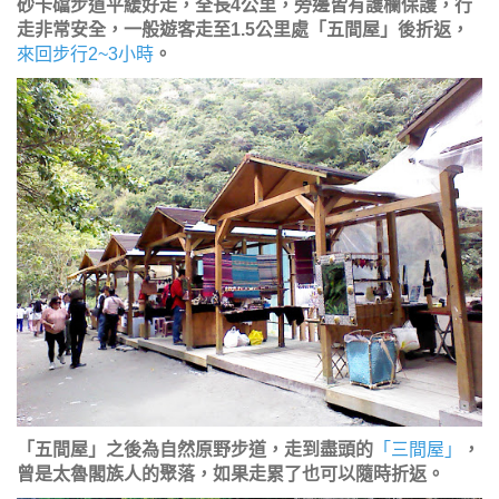
砂卡礑步道平緩好走，全長4公里，旁邊皆有護欄保護，行
走非常安全，一般遊客走至1.5公里處「五間屋」後折返，
來回步行2~3小時
。
「五間屋」之後為自然原野步道，走到盡頭的
「三間屋」
，
曾是太魯閣族人的聚落，如果走累了也可以隨時折返。