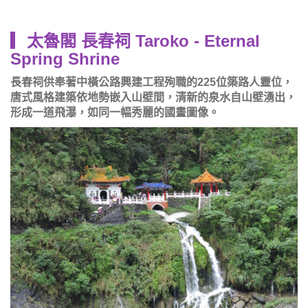
▎太魯閣 長春祠 Taroko - Eternal
Spring Shrine
長春祠供奉著中橫公路興建工程殉職的225位築路人靈位，
唐式風格建築依地勢嵌入山壁間，清新的泉水自山壁湧出，
形成一道飛瀑，如同一幅秀麗的國畫圖像。