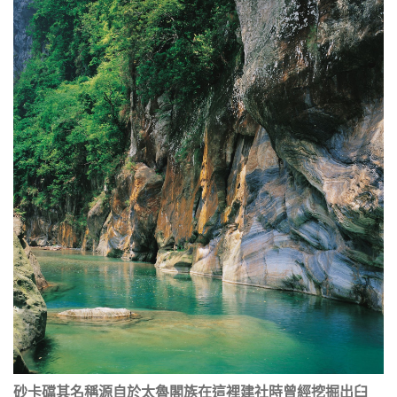
砂卡礑其名稱源自於太魯閣族在這裡建社時曾經挖掘出臼