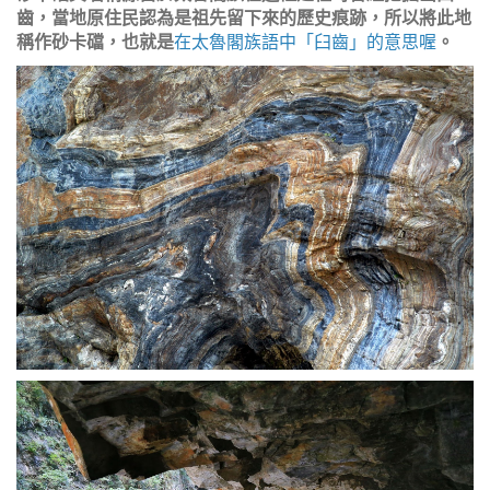
齒，當地原住民認為是祖先留下來的歷史痕跡，所以將此地
稱作砂卡礑，也就是
在太魯閣族語中「臼齒」的意思喔
。