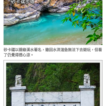
砂卡礑以碧綠溪水著名，雖因水流湍急無法下去遊玩，但看
了仍覺得透心涼。