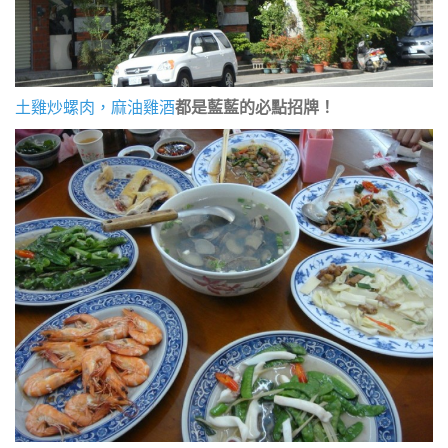
土雞炒螺肉，麻油雞酒
都是藍藍的必點招牌！