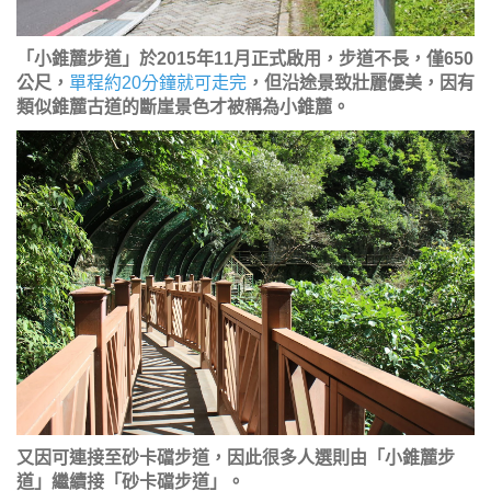
「小錐麓步道」於2015年11月正式啟用，步道不長，僅650
公尺，
單程約20分鐘就可走完
，但沿途景致壯麗優美，因有
類似錐麓古道的斷崖景色才被稱為小錐麓。
又因可連接至砂卡礑步道，因此很多人選則由「小錐麓步
道」繼續接「砂卡礑步道」。