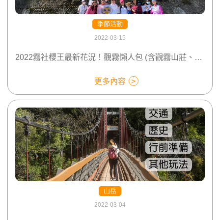
季節活動
2022-03-15
2022霧社櫻王最新花況！觀霧懶人包 (含觀霧山莊、步道、交通介紹)
更多內容
山岳
2022-03-04