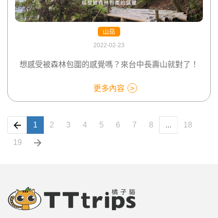
山岳
2022-02-23
想感受被森林包圍的感覺嗎？來台中長壽山就對了！
更多內容
1
2
3
4
5
6
7
8
...
18
19