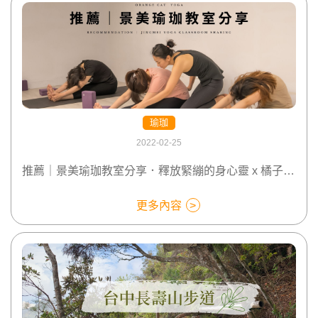
瑜珈
2022-02-25
推薦｜景美瑜珈教室分享．釋放緊繃的身心靈 x 橘子貓瑜珈
更多內容