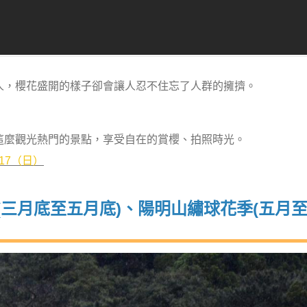
人，櫻花盛開的樣子卻會讓人忍不住忘了人群的擁擠。
這麼觀光熱門的景點，享受自在的賞櫻、拍照時光。
/17（日）
(三月底至五月底)、陽明山繡球花季(五月至