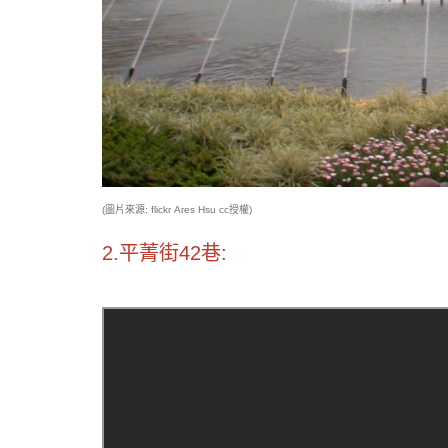
(圖片來源: flickr
Ares Hsu
cc授權)
2.平菁街42巷: