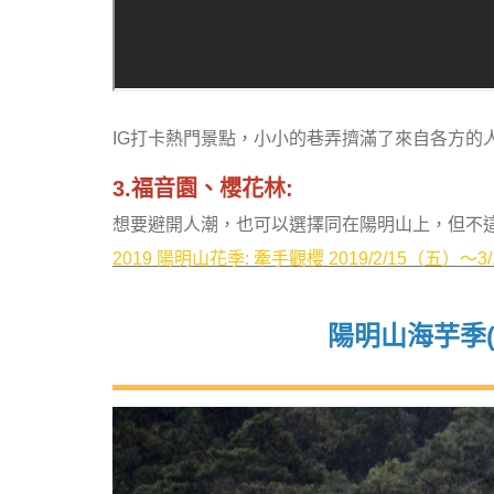
IG打卡熱門景點，小小的巷弄擠滿了來自各方的
3.福音園、櫻花林:
想要避開人潮，也可以選擇同在陽明山上，但不
2019 陽明山花季: 牽手觀櫻 2019/2/15（五）～3
陽明山海芋季