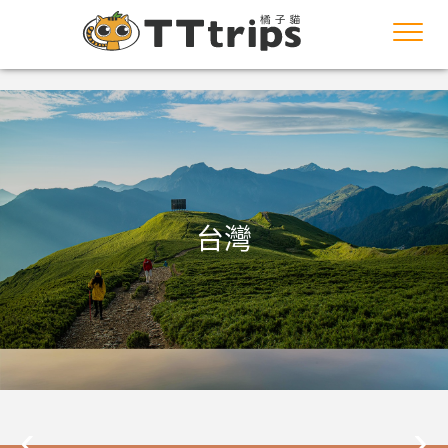
Toggl
navig
台灣
‹
›