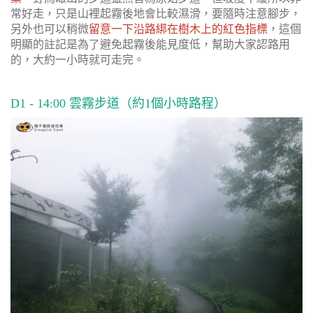
常好走，只是山裡起霧後地會比較濕滑，要隨時注意腳步，
另外也可以稍微
留意一下沿路綁在樹木上的紅色指標
，這個
明顯的註記是為了避免起霧後能見度低，幫助大家認路用
的，大約一小時就可走完。
D1 - 14:00 雲霧步道（約1個小時路程）