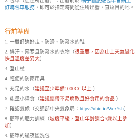
2. 包車（從住所出發）：出發前於
橘子貓旅遊包車官網上
訂購包車服務
，即可於指定時間從住所出發，直達目的地。
行前準備
1. 一雙舒適好走、防滑、防潑水的鞋
2. 排汗、禦寒且防潑水的衣物（
很重要，因為山上天氣變化
快且溫度差異大
）
3. 登山杖
4. 輕便的防雨用具
5. 充足的水（
建議至少準備1000CC以上
）
6. 能量小糧食（
建議攜帶不易腐敗且好食用的食品
）
7. 確認氣候（交通部中央氣象局：
https://ubin.io/Wex5sh
）
8. 簡單的體力訓練（
坡度平緩，登山年齡適合5歲以上參
加
）
9. 簡單的過夜盥洗包