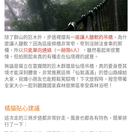
除了群山的巨木外，步道裡還有
一座讓人腿軟的吊橋
，為什
麼讓人腿軟？因為這座條橋非常窄，窄到沒辦法會車的那
種，所以
只能單向通過（一趟限6人）
，雖然看起來很驚
悚，但拍照起來真的有種走在仙境裡的感覺。
無論是聳立在雲霧間的巨木群還是仙境吊橋，真的要身歷其
境才能深刻體會，非常推薦這條「仙氣滿滿」的登山路線給
大家，就連小朋友也能輕鬆駕馭唷！下次放假時，撥空帶著
全家大小一起到觀霧國家森林遊樂區
享受森林浴吧！
橘貓貼心建議
這次走的三條步道都非常好走，風景也都各有特色，簡單排
行了一下：