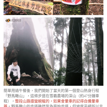
簡單用過午餐後，我們開始了當天的第一個登山熱身行程
「野馬瞰山」，這條步道在雪霸農場的深山（約47分鐘車
程），
整段山路還蠻蜿蜒的，如果會暈車的記得自備暈車
藥
。野馬瞰山的步道雖然皆為原始步道，但坡度平緩所以非