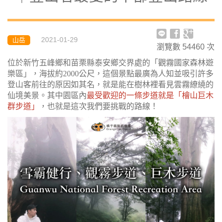
2021-01-29
山岳
瀏覽數
54460
次
位於新竹五峰鄉和苗栗縣泰安鄉交界處的「觀霧國家森林遊
樂區」，海拔約2000公尺，這個景點最廣為人知並吸引許多
登山客前往的原因如其名，就是能在樹林裡看見雲霧繚繞的
仙境美景。其中園區內
最受歡迎的一條步道就是「檜山巨木
群步道」
，也就是這次我們要挑戰的路線！