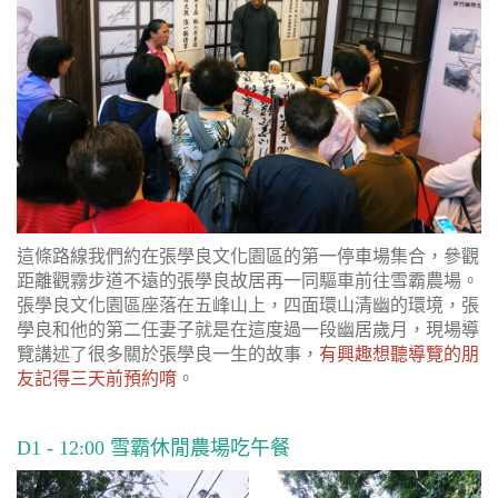
這條路線我們約在張學良文化園區的第一停車場集合，參觀
距離觀霧步道不遠的張學良故居再一同驅車前往雪霸農場。
張學良文化園區座落在五峰山上，四面環山清幽的環境，張
學良和他的第二任妻子就是在這度過一段幽居歲月，現場導
覽講述了很多關於張學良一生的故事，
有興趣想聽導覽的朋
友記得三天前預約唷
。
D1 - 12:00 雪霸休閒農場吃午餐