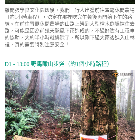
離開張學良文化園區後，我們一行人出發前往雪霸休閒農場
（約1小時車程），決定在那裡吃完午餐後再開始下午的路
線。在前往雪霸休閒農場的山路上遇到大型檜木倒塌擋住去
路，可能是因為前幾天颱風下雨造成的，不過好險有工程車
的協助，大約半小時就排除了，所以剛下過大雨後進入山林
裡，真的需要特別注意安全！
D1 - 13:00 野馬瞰山步道（約1個小時路程）