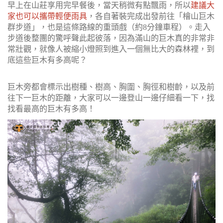
早上在山莊享用完早餐後，當天稍微有點飄雨，所以
建議大
家也可以攜帶輕便雨具
，各自著裝完成出發前往「檜山巨木
群步道」，也是這條路線的重頭戲（約8分鐘車程）。走入
步道後整團的驚呼聲此起彼落，因為滿山的巨木真的非常非
常壯觀，就像人被縮小燈照到進入一個無比大的森林裡，到
底這些巨木有多高呢？
巨木旁都會標示出樹種、樹高、胸圍、胸徑和樹齡，以及前
往下一巨木的距離，大家可以一邊登山一邊仔細看一下，找
找看最高的巨木有多高！