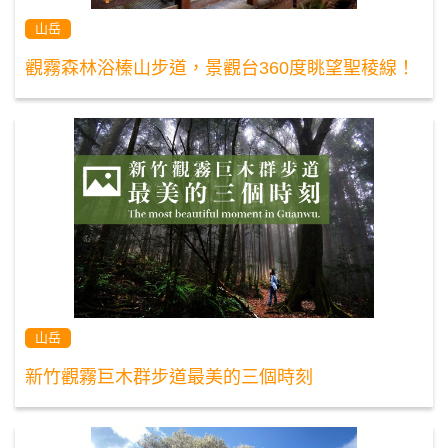
山岳
觀霧森林浴榛山步道，景觀台360度眺望聖稜線！
山岳
新竹觀霧巨木群步道最美的三個時刻