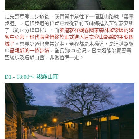
走完野馬瞰山步道後，我們開車前往下一個登山路線「雲霧
步道」，這條步道的位置已經從新竹五峰鄉進入苗栗泰安鄉
了（約14分鐘車程），而
步道就在觀霧國家森林遊樂區的遊
客中心旁，也代表我們終於正式進入這次登山路線的主要區
域了
。雲霧步道也非常好走，全程都是木棧道，是這趟路線
中
最親近的一條步道
，全長約800公尺，登高還能眺覽雪霸
聖稜線及遠近山巒，非常值得一走。
D1 - 18:00～ 觀霧山莊