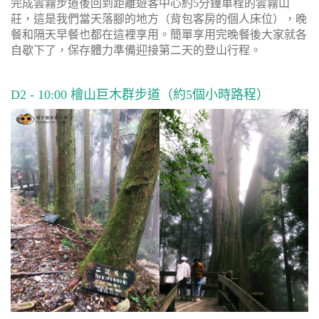
完成雲霧步道後回到距離遊客中心約5分鐘車程的雲霧山
莊，這是我們當天落腳的地方（背包客房的個人床位），晚
餐和隔天早餐也都在這裡享用。簡單享用完晚餐後大家就各
自歇下了，保存體力準備迎接第二天的登山行程。
D2 - 10:00 檜山巨木群步道（約5個小時路程）