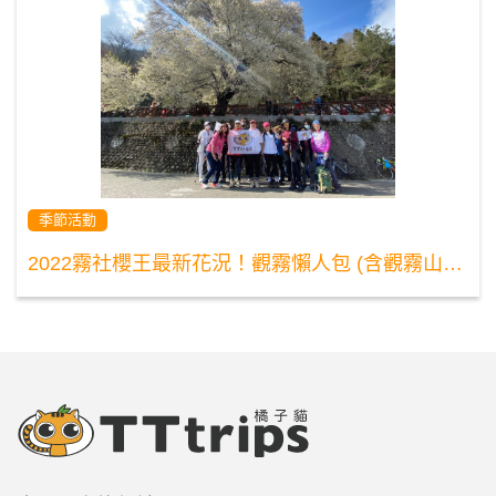
季節活動
2022霧社櫻王最新花況！觀霧懶人包 (含觀霧山莊、步道、交通介紹)