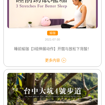
瑜珈
2021-07-30
睡前瑜珈【3组伸展动作】开髋与放松下背酸！
更多内容