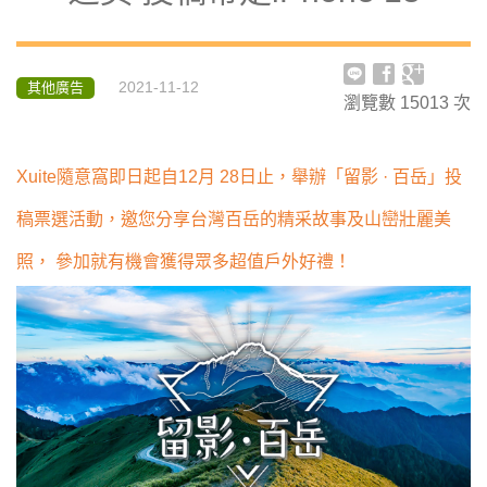
2021-11-12
其他廣告
瀏覽數
15013
次
Xuite隨意窩即日起自12月 28日止，舉辦「留影
·
百岳」投
稿票選活動，邀您分享台灣百岳的精采故事及山巒壯麗美
照，
參加就有機會獲得眾多超值戶外好禮！