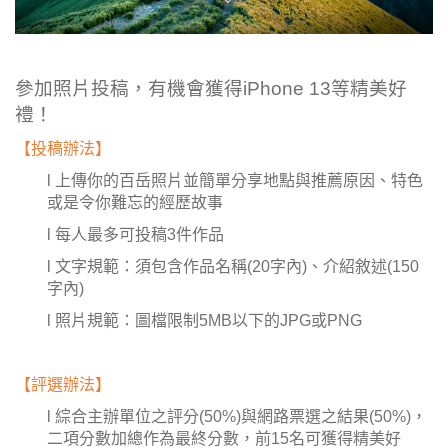
參加照片投稿，有機會獲得
iPhone 13
等精美好
禮！
【投稿辦法】
l 上傳你的百岳照片並簡單分享地點與推薦原因、特色
或是令你難忘的經歷故事
l 每人最多可投稿3件作品
l 文字規範：須包含作品名稱(20字內)、介紹敘述(150
字內)
l 照片規範：圖檔限制5MB以下的JPG或PNG
【評選辦法】
l 綜合主辦單位之評分(50%)與網路票選之結果(50%)，
二項分數加總作為最終分數，前15名可獲得精美好