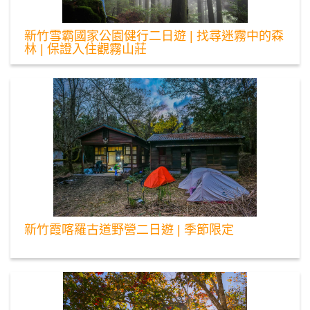
新竹雪霸國家公園健行二日遊 | 找尋迷霧中的森
林 | 保證入住觀霧山莊
新竹霞喀羅古道野營二日遊 | 季節限定