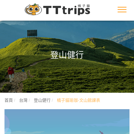
Toggl
navig
登山健行
首頁
台灣
登山健行
橘子貓瑜珈-文山館課表