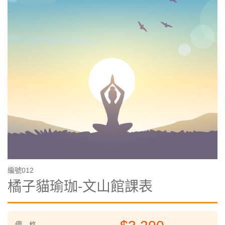
編號012
橘子貓瑜珈-文山館課表
價 格