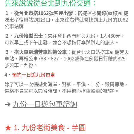
先來說說從台北到九份交通：
１．從台北市搭1062號客運出發：
搭捷運板南線(藍線)到捷
運忠孝復興站2號出口，出來往右轉就會找到上九份的1062
公車站牌
２．九份接駁巴士：
來往台北西門町與九份，1人460元，
可以早上或下午出發，適合不想拖行李趴趴走的旅人。
３．搭火車到瑞芳車站轉公車：
從台北火車站搭車到瑞芳火
車站，再轉公車788、827、1062或僅在例假日行駛的825
號公車上九份。
4．
預約一日遊九份包車
除了可以一次暢遊北海岸、野柳、平溪、十分、猴硐等地，
價格不貴又可以節省時間，不用擔心搭車轉車的問題。
➔
九份一日遊包車諮詢
★ 1. 九份老街美食 - 芋圓