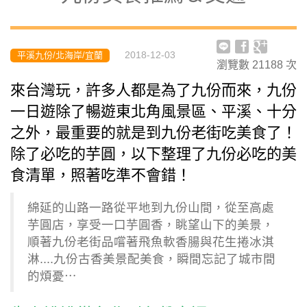
2018-12-03
平溪九份/北海岸/宜蘭
瀏覽數
21188
次
來台灣玩，許多人都是為了九份而來，九份
一日遊除了暢遊東北角風景區、平溪、十分
之外，最重要的就是到九份老街吃美食了！
除了必吃的芋圓，以下整理了九份必吃的美
食清單，照著吃準不會錯！
綿延的山路一路從平地到九份山間，從至高處
芋圓店，享受一口芋圓香，眺望山下的美景，
順著九份老街品嚐著飛魚軟香腸與花生捲冰淇
淋....九份古香美景配美食，瞬間忘記了城市間
的煩憂⋯