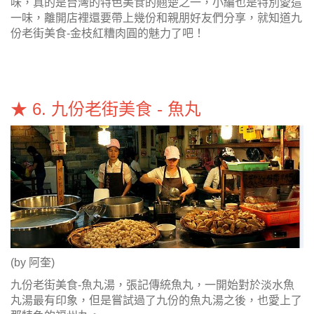
味，真的是台灣的特色美食的翹楚之一，小編也是特別愛這
一味，離開店裡還要帶上幾份和親朋好友們分享，就知道九
份老街美食-金枝紅糟肉圓的魅力了吧！
★ 6. 九份老街美食 - 魚丸
(by 阿奎)
九份老街美食-魚丸湯，張記傳統魚丸，一開始對於淡水魚
丸湯最有印象，但是嘗試過了九份的魚丸湯之後，也愛上了