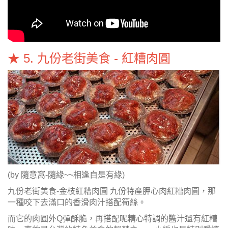
★ 5. 九份老街美食 - 紅糟肉圓
(by 隨意窩-隨緣~~相逢自是有緣)
九份老街美食-金枝紅糟肉圓 九份特產胛心肉紅糟肉圓，那
一種咬下去滿口的香滑肉汁搭配筍絲。
而它的肉圓外Q彈酥脆，再搭配呢精心特調的醬汁還有紅糟