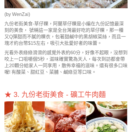
(by WenZai)
九份老街美食-草仔粿，阿蘭草仔粿是小編在九份記憶最深
刻的美食， 號稱這一家是全台灣最好吃的草仔粿，那一種
又Q彈甜而不膩的粿衣，包著甜鹹中的黑胡椒菜絲，而且一
塊才約台幣$15左右，吸引大批愛好者的味蕾。
光看外表綠綠滑滑的感覺外表約60分，好像不起眼，沒想到
咬上一口咀嚼個5秒，滋味確實驚為天人，每次到訪都會帶
上20顆分給家人一同享用，散佈幸福的滋味。還有很多口味
喔! 有酸菜、甜紅豆、菜脯、鹹綠豆等口味。
★ 3. 九份老街美食 - 礦工牛肉麵