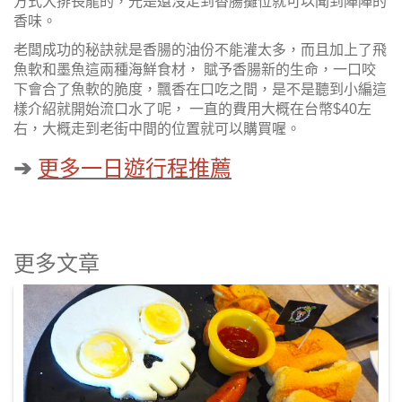
方式大排長龍的，光是還沒走到香腸攤位就可以聞到陣陣的
香味。
老闆成功的秘訣就是香腸的油份不能灌太多，而且加上了飛
魚軟和墨魚這兩種海鮮食材， 賦予香腸新的生命，一口咬
下會合了魚軟的脆度，飄香在口吃之間，是不是聽到小編這
樣介紹就開始流口水了呢， 一直的費用大概在台幣$40左
右，大概走到老街中間的位置就可以購買喔。
➔
更多一日遊行程推薦
更多文章