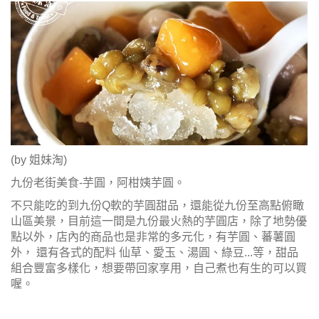
(by 姐妹淘)
九份老街美食-芋圓，阿柑姨芋圓。
不只能吃的到九份Q軟的芋圓甜品，還能從九份至高點俯瞰
山區美景，目前這一間是九份最火熱的芋圓店，除了地勢優
點以外，店內的商品也是非常的多元化，有芋圓、蕃薯圓
外， 還有各式的配料 仙草、愛玉、湯圓、綠豆...等，甜品
組合豐富多樣化，想要帶回家享用，自己煮也有生的可以買
喔。