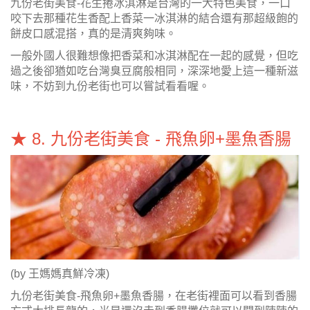
九份老街美食-花生捲冰淇淋是台灣的一大特色美食，一口
咬下去那種花生香配上香菜一冰淇淋的結合還有那超級飽的
餅皮口感混搭，真的是清爽夠味。
一般外國人很難想像把香菜和冰淇淋配在一起的感覺，但吃
過之後卻猶如吃台灣臭豆腐般相同，深深地愛上這一種新滋
味，不妨到九份老街也可以嘗試看看喔。
★ 8. 九份老街美食 - 飛魚卵+墨魚
香腸
(by 王媽媽真鮮冷凍)
九份老街美食-飛魚卵+墨魚香腸，在老街裡面可以看到香腸