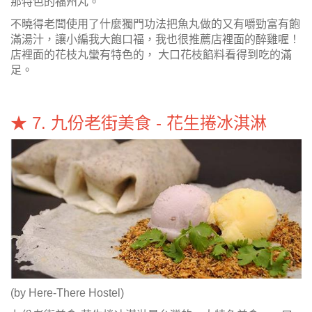
那特色的福州丸。
不曉得老闆使用了什麼獨門功法把魚丸做的又有嚼勁富有飽
滿湯汁，讓小編我大飽口福，我也很推薦店裡面的醉雞喔！
店裡面的花枝丸蠻有特色的， 大口花枝餡料看得到吃的滿
足。
★ 7. 九份老街美食 - 花生捲冰淇淋
(by Here-There Hostel)