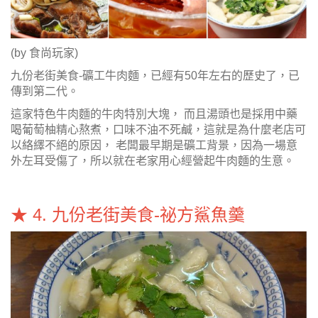
(by 食尚玩家)
九份老街美食-礦工牛肉麵，已經有50年左右的歷史了，已
傳到第二代。
這家特色牛肉麵的牛肉特別大塊， 而且湯頭也是採用中藥
喝葡萄柚精心熬煮，口味不油不死鹹，這就是為什麼老店可
以絡繹不絕的原因， 老闆最早期是礦工背景，因為一場意
外左耳受傷了，所以就在老家用心經營起牛肉麵的生意。
★ 4. 九份老街美食-祕方鯊魚羹