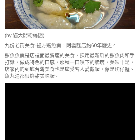
(by 貓大爺粉絲團)
九份老街美食-祕方鯊魚羹，阿雲麵店約60年歷史。
鯊魚魚羹是店裡面最賣座的美食，採用最新鮮的鯊魚肉和手
打槳，做成特色的口感，那種一口咬下的脆度，美味十足，
店家內的到底台灣美食也是廣受客人愛戴喔，像是切仔麵、
魚丸湯都很鮮甜美味喔~