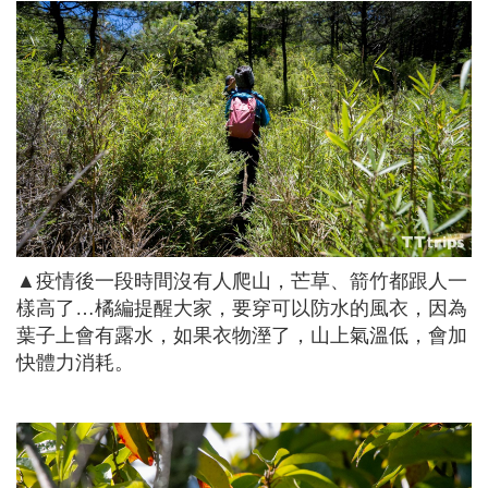
▲疫情後一段時間沒有人爬山，芒草、箭竹都跟人一
樣高了…橘編提醒大家，要穿可以防水的風衣，因為
葉子上會有露水，如果衣物溼了，山上氣溫低，會加
快體力消耗。