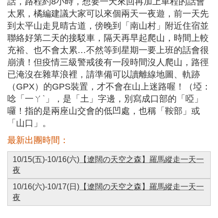
話，路程約8小時，想要一天來回再加上車程的話會
太累，橘編建議大家可以來個兩天一夜遊，前一天先
到太平山走見晴古道，傍晚到「南山村」附近住宿並
聯絡好第二天的接駁車，隔天再早起爬山，時間上較
充裕、也不會太累…不然等到星期一要上班的話會很
崩潰！但疫情三級警戒後有一段時間沒人爬山，路徑
已淹沒在雜草浪裡，請準備可以讀離線地圖、軌跡
（GPX）的GPS裝置，才不會在山上迷路喔！（埡：
唸「一ㄚˋ」，是「土」字邊，別寫成口部的「啞」
囉！指的是兩座山交會的低凹處，也稱「鞍部」或
「山口」。
最新出團時間：
10/15(五)-10/16(六)
【遼闊の天空之森】羅馬縱走一天一
夜
10/16(六)-10/17(日)
【遼闊の天空之森】羅馬縱走一天一
夜