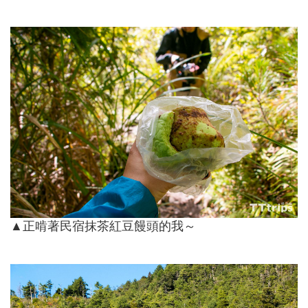
▲正啃著民宿抹茶紅豆饅頭的我～