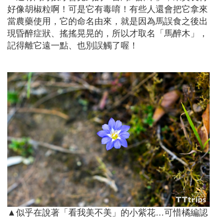
好像胡椒粒啊！可是它有毒唷！有些人還會把它拿來
當農藥使用，它的命名由來，就是因為馬誤食之後出
現昏醉症狀、搖搖晃晃的，所以才取名「馬醉木」，
記得離它遠一點、也別誤觸了喔！
▲似乎在說著「看我美不美」的小紫花…可惜橘編認