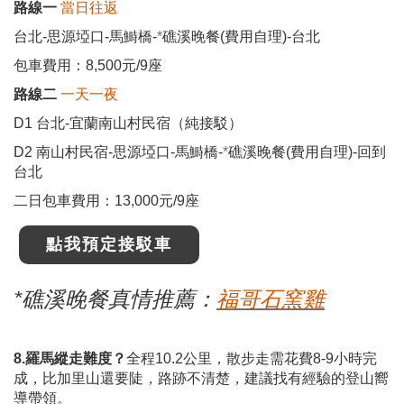
路線一
當日往返
台北-思源埡口-馬鰣橋-
*
礁溪晚餐(費用自理)-台北
包車費用：8,500元/9座
路線二
一天一夜
D1 台北-宜蘭南山村民宿（純接駁）
D2 南山村民宿-思源埡口-馬鰣橋-
*
礁溪晚餐(費用自理)-回到
台北
二日包車費用：13,000元/9座
點我預定接駁車
*礁溪晚餐真情推薦：
福哥石窯雞
8.羅馬縱走難度？
全程10.2公里，散步走需花費8-9小時完
成，比加里山還要陡，路跡不清楚，建議找有經驗的登山嚮
導帶領。