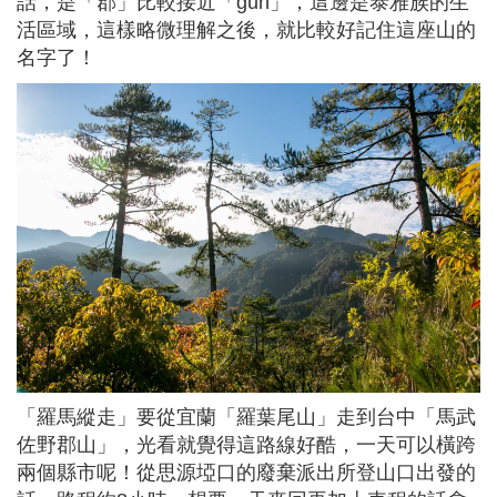
話，是「郡」比較接近「gun」，這邊是泰雅族的生
活區域，這樣略微理解之後，就比較好記住這座山的
名字了！
「羅馬縱走」要從宜蘭「羅葉尾山」走到台中「馬武
佐野郡山」，光看就覺得這路線好酷，一天可以橫跨
兩個縣市呢！從思源埡口的廢棄派出所登山口出發的