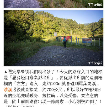
▲選完早餐後我們就出發了！今天的路線入口的地標
是「思源埡口廢棄派出所」，要從派出所前的這個柵
欄的「左方」進入，走約100m就會碰到羅葉尾溪，
涉溪
過後就直接陡上約700公尺，所以最好在柵欄附
近的空地先暖暖身、拉拉筋，以免受傷。要注意的
是，陡上前腳邊會出現一條鋼索，小心別被絆倒了！