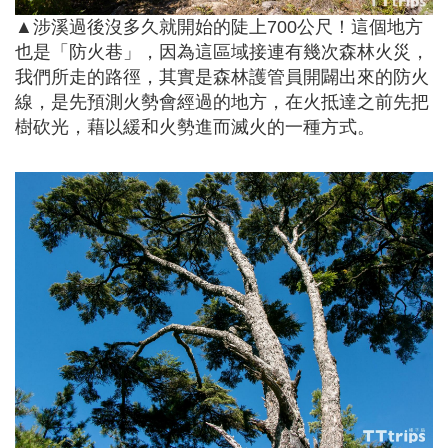
▲涉溪過後沒多久就開始的陡上700公尺！這個地方
也是「防火巷」，因為這區域接連有幾次森林火災，
我們所走的路徑，其實是森林護管員開闢出來的防火
線，是先預測火勢會經過的地方，在火抵達之前先把
樹砍光，藉以緩和火勢進而滅火的一種方式。