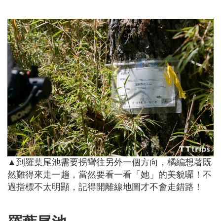
▲到羅葉尾池需要拐彎往另外一個方向，橘編想著既
然難得來走一趟，當然要看一看「她」的美貌囉！不
過指標不太明顯，記得開離線地圖才不會走錯路！