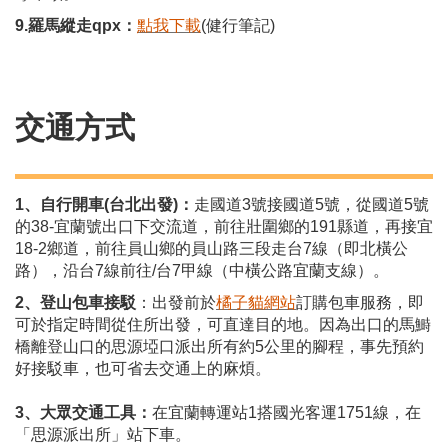
9.羅馬縱走qpx：
點我下載
(健行筆記)
交通方式
1、自行開車(台北出發)：
走國道3號接國道5號，從國道5號
的38-宜蘭號出口下交流道，前往壯圍鄉的191縣道，再接宜
18-2鄉道，前往員山鄉的員山路三段走台7線（即北橫公
路），沿台7線前往/台7甲線（中橫公路宜蘭支線）。
2、登山包車接駁
：出發前於
橘子貓網站
訂購包車服務，即
可於指定時間從住所出發，可直達目的地。因為出口的馬鰣
橋離登山口的思源埡口派出所有約5公里的腳程，事先預約
好接駁車，也可省去交通上的麻煩。
3、大眾交通工具：
在宜蘭轉運站1搭國光客運1751線，在
「思源派出所」站下車。