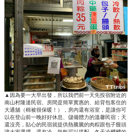
▲因為要一大早出發，所以我們前一天先投宿附近的
南山村隆達民宿。房間是簡單實惠的、給背包客住的
大通舖（棉被很保暖！），房內還有浴室，是讓你可
以在登山前一晚好好休息、儲備體力的溫馨民宿；天
還沒亮，貼心的民宿就提供熱騰騰的肉粽跟包子饅頭