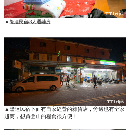
▲
隆達民宿/3人通鋪房
▲隆達民宿下面有自家經營的雜貨店，旁邊也有全家
超商，想買登山的糧食很方便！