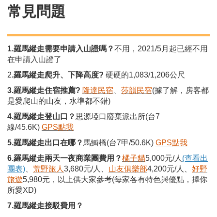
常見問題
1.羅馬縱走需要申請入山證嗎？
不用，2021/5月起已經不用
在申請入山證了
2
.羅馬縱走爬升、下降高度?
硬硬的1,083/1,206公尺
3.羅馬縱走住宿推薦?
隆達民宿
、
莎韻民宿
(據了解，房客都
是愛爬山的山友，水準都不錯)
4.羅馬縱走登山口？
思源埡口廢棄派出所(台7
線/45.6K)
GPS點我
5.羅馬縱走出口在哪？
馬鰣橋(台7甲/50.6K)
GPS點我
6.羅馬縱走兩天一夜商業團費用？
橘子貓
5,000元/人
(查看出
團表)
、
荒野旅人
3,680元/人、
山友俱樂部
4,200元/人、
好野
旅遊
5,980元，以上供大家參考(每家各有特色與優點，擇你
所愛XD)
7.羅馬縱走接駁費用？