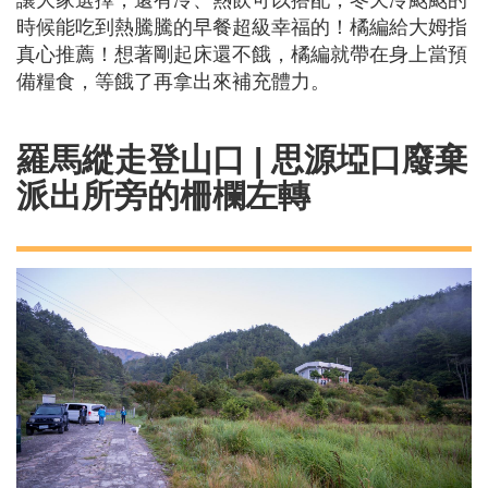
讓大家選擇，還有冷、熱飲可以搭配，冬天冷颼颼的
時候能吃到熱騰騰的早餐超級幸福的！橘編給大姆指
真心推薦！想著剛起床還不餓，橘編就帶在身上當預
備糧食，等餓了再拿出來補充體力。
羅馬縱走登山口 | 思源埡口廢棄
派出所旁的柵欄左轉