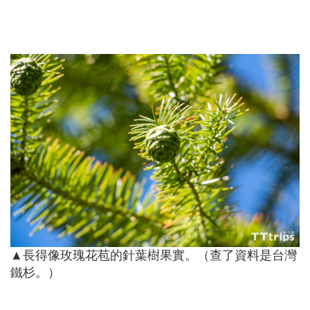
▲長得像玫瑰花苞的針葉樹果實。（查了資料是台灣
鐵杉。）