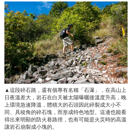
▲這段碎石路，還有個專有名稱「石瀑」，在高山上
日夜溫差大，岩石在白天被太陽曝曬後溫度升高，晚
上環境急速降溫，體積大的石頭因此碎裂成大小不
同、具稜角的碎石塊，而形成特色地型。這邊也能看
得出來明顯的防火巷路徑，也有可能是火災時的高溫
讓岩石崩裂成小塊的。