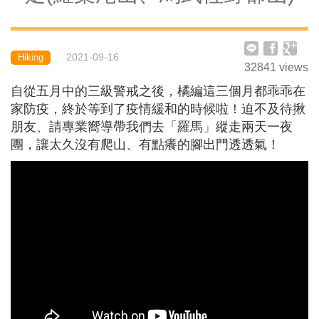
2021-09-16
Hiking
32841
views
自從五月中的三級警戒之後，橘編這三個月都乖乖在
家防疫，終於等到了疫情緩和的時候啦！迫不及待揪
朋友、請專業嚮導帶我們去「羅馬」縱走兩天一夜
團，讓太久沒有爬山、有點癢的腳出門透透氣！