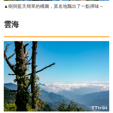
▲樹與藍天簡單的構圖，莫名地飄出了一點禪味～
雲海