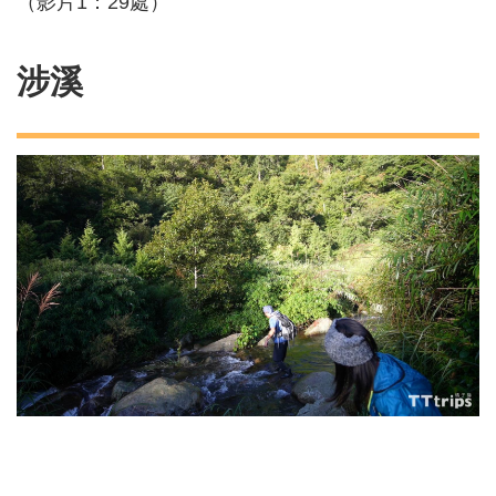
（影片1：29處）
涉溪